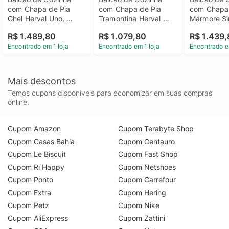
com Chapa de Pia 
com Chapa de Pia 
com Chapa 
Ghel Herval Uno, 
Tramontina Herval 
Mármore Sin
Grafite e Louro Freijó 
Uno, Off White e 
Herval Uno, 
R$ 1.489,80
R$ 1.079,80
R$ 1.439
120 cm
Louro Freijó 120 cm
Louro Freij
Encontrado em 1 loja
Encontrado em 1 loja
Encontrado e
Mais descontos
Temos cupons disponíveis para economizar em suas compras
online.
Cupom Amazon
Cupom Terabyte Shop
Cupom Casas Bahia
Cupom Centauro
Cupom Le Biscuit
Cupom Fast Shop
Cupom Ri Happy
Cupom Netshoes
Cupom Ponto
Cupom Carrefour
Cupom Extra
Cupom Hering
Cupom Petz
Cupom Nike
Cupom AliExpress
Cupom Zattini