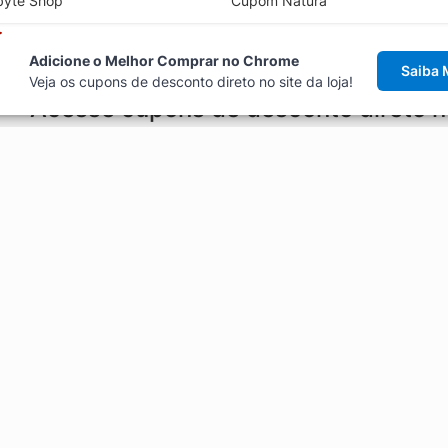
byte Shop
Cupom Natura
Adicione o Melhor Comprar no Chrome
Saiba 
Veja os cupons de desconto direto no site da loja!
Acesse cupons de desconto direto 
aviso de cupons antes de finalizar uma compra online, direto no ca
Explorar
ódigos promocionais, ofertas e
Artigos
Black Friday
Enviar Cupom
Fale Conosco