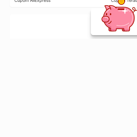
Cupom AliExpress
Cupom Tera
Ative a extensão de descontos e receba 
Sobre o Melhor Comprar
O Melhor Comprar é especializado em cupons de desconto, c
comparador de preços em mais de 1900 lojas online.