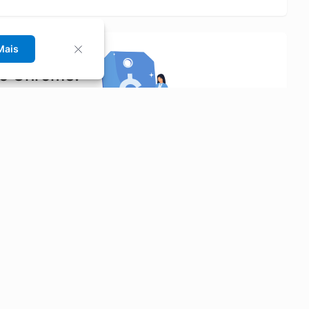
Mais
no Chrome!
rrinho de compras.
Saiba mais
Economizar
Siga-nos
Aluguel de Carros
Facebook
Categorias
Instagram
Cupons
Youtube
Extensão