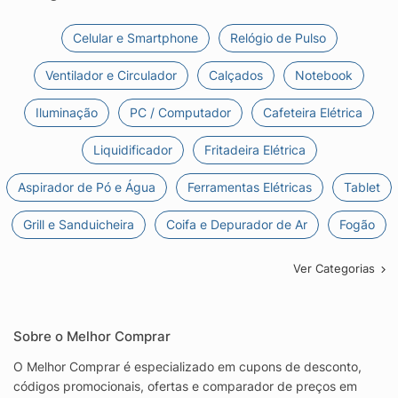
Celular e Smartphone
Relógio de Pulso
Ventilador e Circulador
Calçados
Notebook
Iluminação
PC / Computador
Cafeteira Elétrica
Liquidificador
Fritadeira Elétrica
Aspirador de Pó e Água
Ferramentas Elétricas
Tablet
Grill e Sanduicheira
Coifa e Depurador de Ar
Fogão
Ver Categorias
Sobre o Melhor Comprar
O Melhor Comprar é especializado em cupons de desconto,
códigos promocionais, ofertas e comparador de preços em