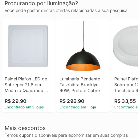
Procurando por Iluminação?
Você pode gostar destas ofertas relacionadas a sua pesquisa.
Painel Plafon LED de 
Luminária Pendente 
Painel Plaf
Sobrepor 21,8 cm 
Taschibra Brooklyn 
Sobrepor 1
Modaza Quadrado 
60W, Preto e Cobre
Taschibra 
18W, Branco 6500K
12W, Luz Br
R$ 29,90
R$ 296,90
R$ 33,55
6500K
Encontrado em 3 lojas
Encontrado em 1 loja
Encontrado e
Mais descontos
Temos cupons disponíveis para economizar em suas compras