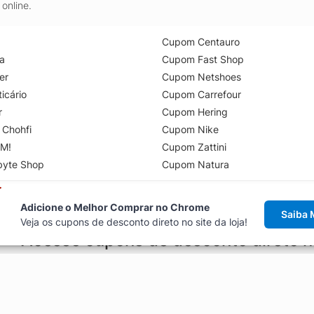
online.
Cupom Centauro
a
Cupom Fast Shop
er
Cupom Netshoes
icário
Cupom Carrefour
r
Cupom Hering
 Chohfi
Cupom Nike
M!
Cupom Zattini
byte Shop
Cupom Natura
Adicione o Melhor Comprar no Chrome
Saiba 
Veja os cupons de desconto direto no site da loja!
Acesse cupons de desconto direto 
aviso de cupons antes de finalizar uma compra online, direto no ca