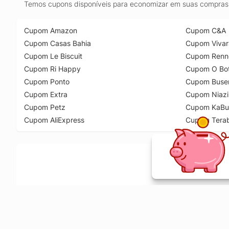
Temos cupons disponíveis para economizar em suas compras 
Cupom Amazon
Cupom C&A
Cupom Casas Bahia
Cupom Vivar
Cupom Le Biscuit
Cupom Renn
Cupom Ri Happy
Cupom O Bot
Cupom Ponto
Cupom Buse
Cupom Extra
Cupom Niazi
Cupom Petz
Cupom KaBu
Cupom AliExpress
Cupom Tera
Ative a extensão de descontos e receba 