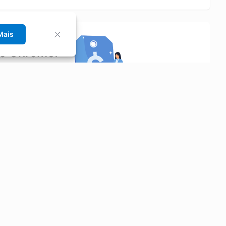
Mais
no Chrome!
rrinho de compras.
Saiba mais
Economizar
Siga-nos
Aluguel de Carros
Facebook
Categorias
Instagram
Cupons
Youtube
Extensão