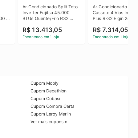
Ar-Condicionado Split Teto 
Ar-Condicionado Split 
Inverter Fujitsu 45.000 
Cassete 4 Vias Inverte
00 
BTUs Quente/Frio R32 
Plus R-32 Elgin 24.000
 
220V Monofásico
BTUs Só Frio 220V 
R$ 13.413,05
R$ 7.314,05
Monofásico
Encontrado em 1 loja
Encontrado em 1 loja
Cupom Mobly
Cupom Decathlon
Cupom Cobasi
Cupom Compra Certa
Cupom Leroy Merlin
Ver mais cupons »