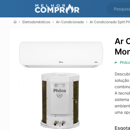
Eletrodomésticos
Ar-Condicionado
Ar Condicionado Split P
Ar 
Mon
Philc
Descubr
solução
combina
A tecno
sistema
ambient
uma opç
Além di
resfria
Esgot