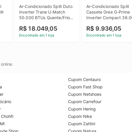
 
Ar-Condicionado Split Duto 
Ar-Condicionado Split 
t 
Inverter Trane U-Match 
Cassete Gree G-Prime 
50.000 BTUs Quente/Frio 
Inverter Compact 36.0
- 
220V Monofásico
BTUs R-32 Só Frio 220V
R$ 18.049,05
R$ 9.936,05
Monofásico
Encontrado em 1 loja
Encontrado em 1 loja
online.
Cupom Centauro
a
Cupom Fast Shop
er
Cupom Netshoes
icário
Cupom Carrefour
r
Cupom Hering
 Chohfi
Cupom Nike
M!
Cupom Zattini
byte Shop
Cupom Natura