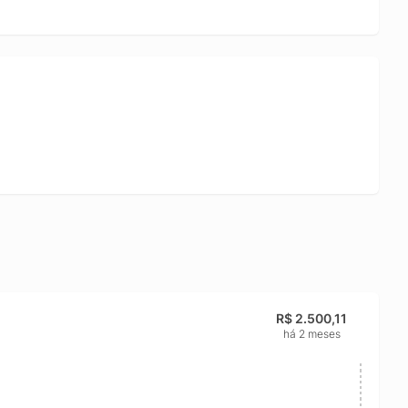
discreto em branco complementa qualquer decoração,
nte.
de. Fabricado com materiais de alta resistência e equipado
 este modelo assegura um ar mais limpo e saudável para
que atende às expectativas de conforto e eficiência, o Ar
para quem busca tecnologia de qualidade e bem-estar.
R$ 2.500,11
há 2 meses