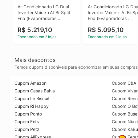
Ar-Condicionado LG Dual 
Ar-Condicionado LG Dual
Inverter Voice +AI Bi-Split 
Inverter Voice + AI Bi-Spli
Frio (Evaporadoras 
Frio (Evaporadoras 
9.000+12.000 BTU) 220V - 
9.000+9.000 BTU) 220V 
R$ 5.219,10
R$ 5.095,10
S32Q16SA212
S32Q16SA181
Encontrado em 2 lojas
Encontrado em 2 lojas
Mais descontos
Temos cupons disponíveis para economizar em suas compras 
Cupom Amazon
Cupom C&A
Cupom Casas Bahia
Cupom Vivar
Cupom Le Biscuit
Cupom Renn
Cupom Ri Happy
Cupom O Bot
Cupom Ponto
Cupom Buse
Cupom Extra
Cupom Niazi
Cupom Petz
Cupom KaBu
Cupom AliExpress
Cupom Tera