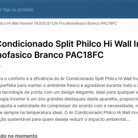
hilco Hi Wall Inverter 18.000 BTU/h Frio Monofasico Branco PAC18FC
Condicionado Split Philco Hi Wall 
ofasico Branco PAC18FC
o
a o conforto e a eficiência do Ar Condicionado Split Philco Hi Wall
 perfeita para manter o ambiente fresco e agradável durante todo o
 tecnologia de ponta com um design elegante, ideal para qualquer e
logia Inverter é um dos grandes destaques deste aparelho, proporcio
 ajusta a velocidade do compressor de acordo com a necessidade, 
e sempre na temperatura ideal. O Ar Condicionado Philco Hi Wall I
ão sustentável para quem deseja reduzir o impacto ambiental.
sso, o modelo Philco PAC18FC oferece um desempenho superior com
mento rápido e uniforme em espaços de médio a grande porte. Sua fun
ado no momento