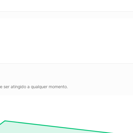
, proporcionando um alívio imediato do calor. O design moderno e 
ndo que o aparelho seja uma adição estilosa e funcional ao seu ambie
ndicionado Split Philco é também sinônimo de durabilidade e qualida
tros que melhoram a qualidade do ar ao eliminar impurezas e odores,
sua família. Com a confiança de uma marca consolidada e um produto 
onado Split Philco Hi Wall Inverter 18.000 BTU/h é a escolha ideal 
de ser atingido a qualquer momento.