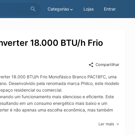
Categorias
Lojas
Entrar
Inverter 18.000 BTU/h Frio
Compartilhar
 Inverter 18.000 BTU/h Frio Monofásico Branco PAC18FC, uma
 ano. Desenvolvido pela renomada marca Philco, este modelo
spaço residencial ou comercial.
nando um funcionamento mais silencioso e eficiente. Este
resultando em um consumo energético mais baixo e um
nverter é não apenas uma escolha econômica, mas também
 sua capacidade de 18.000 BTU/h, garantindo um
Ler mais
ção de resfriamento é ideal para enfrentar os dias mais