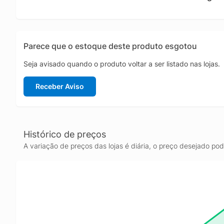
quentes
garanti
O Ar Co
com fil
Parece que o estoque deste produto esgotou
você e 
Condici
Seja avisado quando o produto voltar a ser listado nas lojas.
Receber Aviso
Histórico de preços
A variação de preços das lojas é diária, o preço desejado po