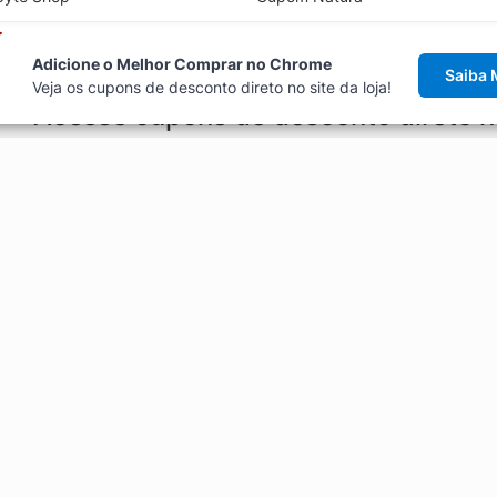
Adicione o Melhor Comprar no Chrome
Saiba 
Veja os cupons de desconto direto no site da loja!
Acesse cupons de desconto direto 
aviso de cupons antes de finalizar uma compra online, direto no ca
Explorar
ódigos promocionais, ofertas e
Artigos
Black Friday
Enviar Cupom
Fale Conosco