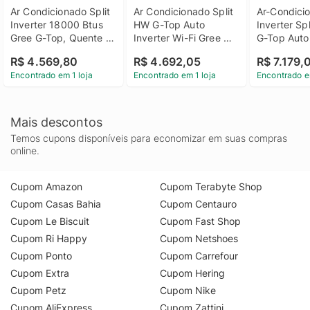
Ar Condicionado Split 
Ar Condicionado Split 
Ar-Condicio
Inverter 18000 Btus 
HW G-Top Auto 
Inverter Spli
Gree G-Top, Quente e 
Inverter Wi-Fi Gree 
G-Top Auto 
Frio 220 Volts
24.000 BTUs 
Gree 30.00
R$ 4.569,80
R$ 4.692,05
R$ 7.179,
Quente/Frio 220V
Quente/Fri
Encontrado em 1 loja
Encontrado em 1 loja
Encontrado e
Mais descontos
Temos cupons disponíveis para economizar em suas compras
online.
Cupom Amazon
Cupom Terabyte Shop
Cupom Casas Bahia
Cupom Centauro
Cupom Le Biscuit
Cupom Fast Shop
Cupom Ri Happy
Cupom Netshoes
Cupom Ponto
Cupom Carrefour
Cupom Extra
Cupom Hering
Cupom Petz
Cupom Nike
Cupom AliExpress
Cupom Zattini