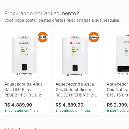
Procurando por Aquecimento?
Você pode gostar destas ofertas relacionadas a sua pesquisa.
Aquecedor de Água 
Aquecedor de Água 
Aquecedor 
Gás GLP Rinnai 
Gás Natural Rinnai 
Gás Natural
REUE211FEHBL3, 21 
REUE211FEHBN3, 21 
E15, 15 Litro
Litros, Exaustão 
Litros, Exaustão 
Exaustão F
R$ 4.889,90
R$ 4.889,90
R$ 2.999
Forçada
Forçada
Encontrado em 1 loja
Encontrado em 1 loja
Encontrado e