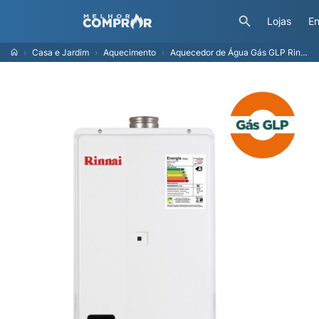
Lojas
En
Casa e Jardim
Aquecimento
Aquecedor de Água Gás GLP Rinnai E27FEH, 27 Litros, Exaustão Forçada