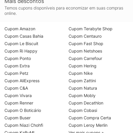
Mais descontos
Temos cupons disponíveis para economizar em suas compras
online.
Cupom Amazon
Cupom Terabyte Shop
Cupom Casas Bahia
Cupom Centauro
Cupom Le Biscuit
Cupom Fast Shop
Cupom Ri Happy
Cupom Netshoes
Cupom Ponto
Cupom Carrefour
Cupom Extra
Cupom Hering
Cupom Petz
Cupom Nike
Cupom AliExpress
Cupom Zattini
Cupom C&A
Cupom Natura
Cupom Vivara
Cupom Mobly
Cupom Renner
Cupom Decathlon
Cupom O Boticário
Cupom Cobasi
Cupom Buser
Cupom Compra Certa
Cupom Niazi Chohfi
Cupom Leroy Merlin
Cupom KaBuM!
Ver mais cupons »