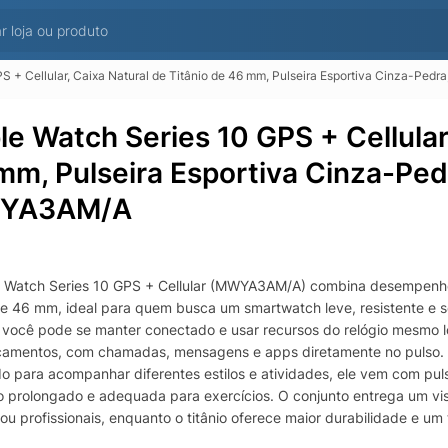
PS + Cellular, Caixa Natural de Titânio de 46 mm, Pulseira Esportiva Cinza-P
le Watch Series 10 GPS + Cellular,
mm, Pulseira Esportiva Cinza-Pe
YA3AM/A
e
 Watch Series 10 GPS + Cellular (MWYA3AM/A) combina desempenh
 de 46 mm, ideal para quem busca um smartwatch leve, resistente e s
r, você pode se manter conectado e usar recursos do relógio mesmo lo
camentos, com chamadas, mensagens e apps diretamente no pulso.
do para acompanhar diferentes estilos e atividades, ele vem com pul
o prolongado e adequada para exercícios. O conjunto entrega um v
ou profissionais, enquanto o titânio oferece maior durabilidade e um
o para quem quer monitoramento inteligente e praticidade, o Apple Wa