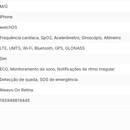
M/G
iPhone
watchOS
Frequência cardíaca, SpO2, Acelerômetro, Giroscópio, Altímetro
LTE, UMTS, Wi‑Fi, Bluetooth, GPS, GLONASS
Sim
ECG, Monitoramento de sono, Notificações de ritmo irregular
Detecção de queda, SOS de emergência
Always‑On Retina
195949819445
.