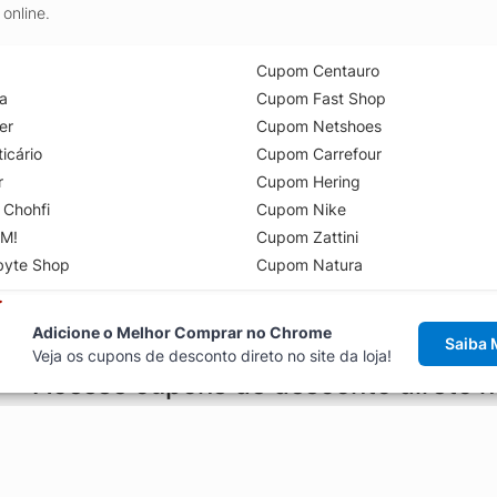
online.
Cupom Centauro
a
Cupom Fast Shop
er
Cupom Netshoes
icário
Cupom Carrefour
r
Cupom Hering
 Chohfi
Cupom Nike
M!
Cupom Zattini
byte Shop
Cupom Natura
Adicione o Melhor Comprar no Chrome
Saiba 
Veja os cupons de desconto direto no site da loja!
Acesse cupons de desconto direto 
aviso de cupons antes de finalizar uma compra online, direto no ca