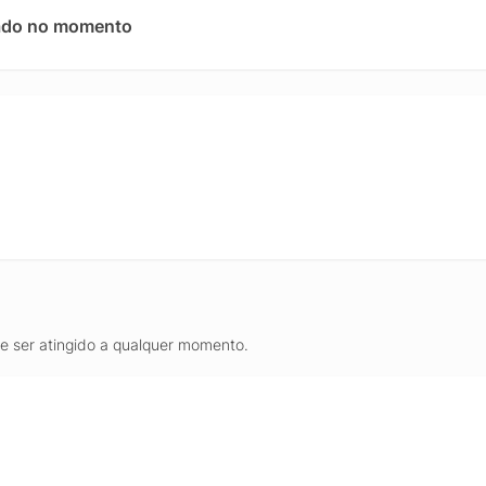
idade, bem-estar e atividades físicas, com acesso rápido a notifica
ado no momento
cura um relógio inteligente Apple com GPS e Cellular, caixa de titâ
o.
de ser atingido a qualquer momento.