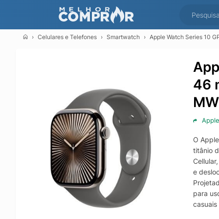
Celulares e Telefones
Smartwatch
Apple Watch Series 10 G
App
46 
MW
Appl
O Apple
titânio
Cellula
e deslo
Projeta
para us
casuais 
Perfeit