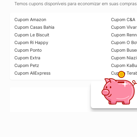
Temos cupons disponíveis para economizar em suas compras 
Cupom Amazon
Cupom C&A
Cupom Casas Bahia
Cupom Vivar
Cupom Le Biscuit
Cupom Renn
Cupom Ri Happy
Cupom O Bot
Cupom Ponto
Cupom Buse
Cupom Extra
Cupom Niazi
Cupom Petz
Cupom KaBu
Cupom AliExpress
Cupom Tera
Ative a extensão de descontos e receba 