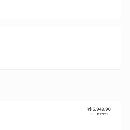
ções, controles e aplicativos. Uma escolha completa para
nio de 46 mm e pulseira esportiva confortável para uso
R$ 5.949,90
há 2 meses