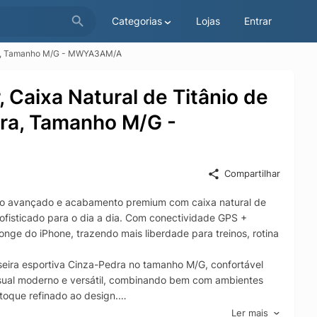
Categorias
Lojas
Entrar
edra, Tamanho M/G - MWYA3AM/A
 Caixa Natural de Titânio de
dra, Tamanho M/G -
Compartilhar
o avançado e acabamento premium com caixa natural de
ofisticado para o dia a dia. Com conectividade GPS +
nge do iPhone, trazendo mais liberdade para treinos, rotina
seira esportiva Cinza-Pedra no tamanho M/G, confortável
isual moderno e versátil, combinando bem com ambientes
 toque refinado ao design.
tch Series 10 integra recursos essenciais para
Ler mais