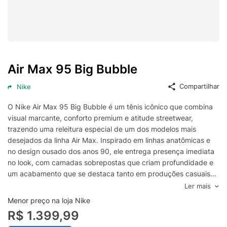
Air Max 95 Big Bubble
Compartilhar
Nike
O Nike Air Max 95 Big Bubble é um tênis icônico que combina
visual marcante, conforto premium e atitude streetwear,
trazendo uma releitura especial de um dos modelos mais
desejados da linha Air Max. Inspirado em linhas anatômicas e
no design ousado dos anos 90, ele entrega presença imediata
no look, com camadas sobrepostas que criam profundidade e
um acabamento que se destaca tanto em produções casuais
quanto em composições urbanas mais elaboradas.
Ler mais
A grande estrela desta versão é a unidade Air com “Big
Menor preço na loja Nike
Bubble”, que realça o estilo clássico do Air Max 95 e
R$ 1.399,99
potencializa a sensação de amortecimento a cada passada.