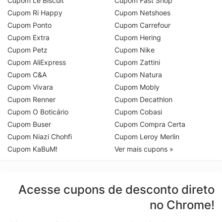
Cupom Le Biscuit
Cupom Fast Shop
Cupom Ri Happy
Cupom Netshoes
Cupom Ponto
Cupom Carrefour
Cupom Extra
Cupom Hering
Cupom Petz
Cupom Nike
Cupom AliExpress
Cupom Zattini
Cupom C&A
Cupom Natura
Cupom Vivara
Cupom Mobly
Cupom Renner
Cupom Decathlon
Cupom O Boticário
Cupom Cobasi
Cupom Buser
Cupom Compra Certa
Cupom Niazi Chohfi
Cupom Leroy Merlin
Cupom KaBuM!
Ver mais cupons »
Acesse cupons de desconto direto
no Chrome!