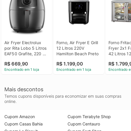
Air Fryer Electrolux 
Forno, Air Fryer E Grill 
Forno Fritad
por Rita Lobo 5 Litros 
12 Litros 220V 
Fryer 2x1 F
EAF50 Grafite, 220 
Hamilton Beach Preto
42 Litros 1
Volts
R$ 669,90
R$ 1.199,00
R$ 1.799,
Encontrado em 1 loja
Encontrado em 1 loja
Encontrado e
Mais descontos
Temos cupons disponíveis para economizar em suas compras
online.
Cupom Amazon
Cupom Terabyte Shop
Cupom Casas Bahia
Cupom Centauro