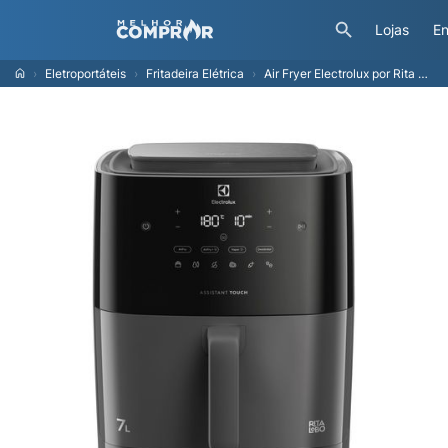
Lojas
En
Eletroportáteis
Fritadeira Elétrica
Air Fryer Electrolux por Rita Lobo 7L Digital Cinza Expert c/ Vapor e Autolimpeza 1700W (EAF180)