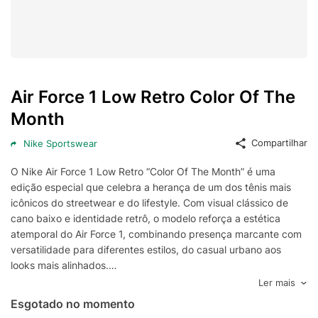
Air Force 1 Low Retro Color Of The
Month
Compartilhar
Nike Sportswear
O Nike Air Force 1 Low Retro “Color Of The Month” é uma
edição especial que celebra a herança de um dos tênis mais
icônicos do streetwear e do lifestyle. Com visual clássico de
cano baixo e identidade retrô, o modelo reforça a estética
atemporal do Air Force 1, combinando presença marcante com
versatilidade para diferentes estilos, do casual urbano aos
looks mais alinhados.
Inspirado em lançamentos históricos, o “Color Of The Month”
Ler mais
destaca combinações de cores selecionadas para valorizar o
Esgotado no momento
design original, com acabamento premium e atenção aos