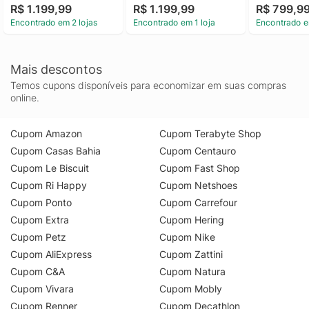
R$ 1.199,99
R$ 1.199,99
R$ 799,9
Encontrado em 2 lojas
Encontrado em 1 loja
Encontrado e
Mais descontos
Temos cupons disponíveis para economizar em suas compras
online.
Cupom Amazon
Cupom Terabyte Shop
Cupom Casas Bahia
Cupom Centauro
Cupom Le Biscuit
Cupom Fast Shop
Cupom Ri Happy
Cupom Netshoes
Cupom Ponto
Cupom Carrefour
Cupom Extra
Cupom Hering
Cupom Petz
Cupom Nike
Cupom AliExpress
Cupom Zattini
Cupom C&A
Cupom Natura
Cupom Vivara
Cupom Mobly
Cupom Renner
Cupom Decathlon