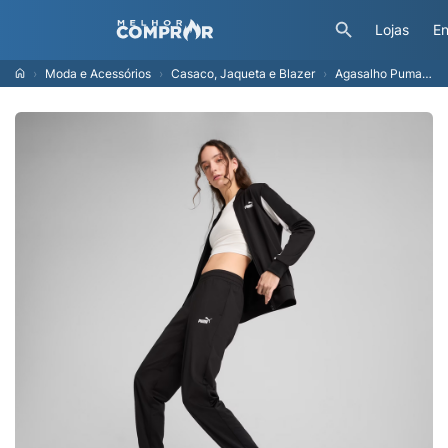
Lojas
En
Moda e Acessórios
Casaco, Jaqueta e Blazer
Agasalho Puma Poly Baseball Feminina Preta