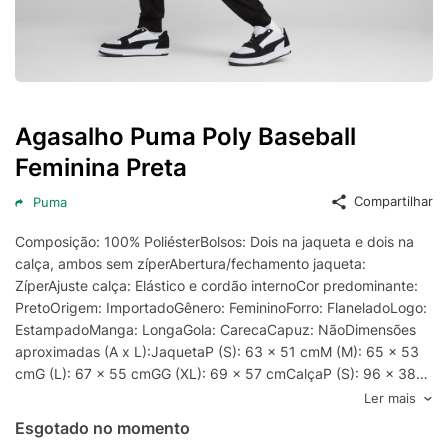
Agasalho Puma Poly Baseball
Feminina Preta
Compartilhar
Puma
Composição: 100% PoliésterBolsos: Dois na jaqueta e dois na
calça, ambos sem zíperAbertura/fechamento jaqueta:
ZíperAjuste calça: Elástico e cordão internoCor predominante:
PretoOrigem: ImportadoGênero: FemininoForro: FlaneladoLogo:
EstampadoManga: LongaGola: CarecaCapuz: NãoDimensões
aproximadas (A x L):JaquetaP (S): 63 x 51 cmM (M): 65 x 53
cmG (L): 67 x 55 cmGG (XL): 69 x 57 cmCalçaP (S): 96 x 38
cmM (M): 98 x 40 cmG (L): 100 x 42 cmGG (XL): 102 x 44 cm
Ler mais
Esgotado no momento