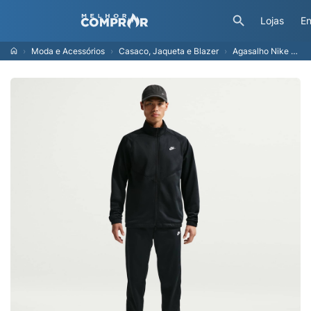
Lojas
En
Moda e Acessórios
Casaco, Jaqueta e Blazer
Agasalho Nike Sportswear Masculino