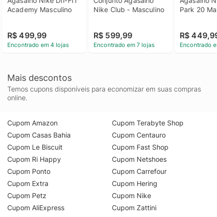
Agasalho Nike Dri-FIT 
Conjunto Agasalho 
Agasalho Ni
Academy Masculino
Nike Club - Masculino
Park 20 Ma
R$ 499,99
R$ 599,99
R$ 449,9
Encontrado em 4 lojas
Encontrado em 7 lojas
Encontrado e
Mais descontos
Temos cupons disponíveis para economizar em suas compras
online.
Cupom Amazon
Cupom Terabyte Shop
Cupom Casas Bahia
Cupom Centauro
Cupom Le Biscuit
Cupom Fast Shop
Cupom Ri Happy
Cupom Netshoes
Cupom Ponto
Cupom Carrefour
Cupom Extra
Cupom Hering
Cupom Petz
Cupom Nike
Cupom AliExpress
Cupom Zattini