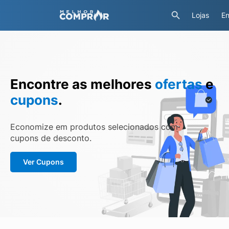
Lojas
En
Encontre as melhores
ofertas
e
cupons
.
Economize em produtos selecionados com
cupons de desconto.
Ver Cupons