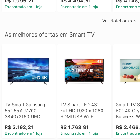
R$ 1.095,21
R$ 4.494,51
R$ 4.148,
Linux 14 - 3002181
GTX 1650 4GB 15.6 
SSD Win 1
Encontrado em 1 loja
Encontrado em 1 loja
Encontrado e
FHD Linux - Preto
Ver Notebooks
As melhores ofertas em Smart TV
TV Smart Samsung 
TV Smart LED 43" 
Smart TV S
55" 55AU7700 
Full HD 1920 x 1080 
50" 4K Crys
3840x2160 UHD 
HDMI USB Wi-Fi 
Business Wi
HDMI USB Wi-Fi 
Bluetooh 
BT 5.2 - 
R$ 3.192,21
R$ 1.763,91
R$ 2.466
Bluetooth
43LM631C0SB LG
LH50BEFH
Encontrado em 1 loja
Encontrado em 1 loja
Encontrado e