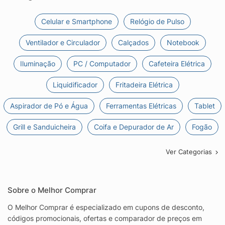
Celular e Smartphone
Relógio de Pulso
Ventilador e Circulador
Calçados
Notebook
Iluminação
PC / Computador
Cafeteira Elétrica
Liquidificador
Fritadeira Elétrica
Aspirador de Pó e Água
Ferramentas Elétricas
Tablet
Grill e Sanduicheira
Coifa e Depurador de Ar
Fogão
Ver Categorias
Sobre o Melhor Comprar
O Melhor Comprar é especializado em cupons de desconto,
códigos promocionais, ofertas e comparador de preços em