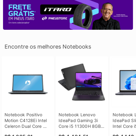
Encontre os melhores Notebooks
Notebook Positivo 
Notebook Lenovo 
Notebook L
Motion C4128Ei Intel 
IdeaPad Gaming 3i 
IdeaPad Sli
Celeron Dual Core 
Core i5 11300H 8GB 
Intel Core 
4GB SSD 128GB 
DDR4 512GB SSD 
8GB DDR5 