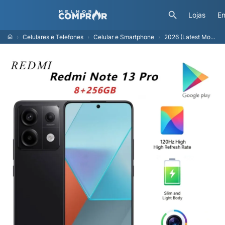
Lojas
En
Celulares e Telefones
Celular e Smartphone
2026 (Latest Model) Redmi Note 13 Pro Global Edition Smartphone, 8+256GB storage, high-capacity battery, 6.7-inch FHD+ 120Hz dis