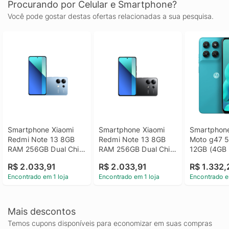
Procurando por Celular e Smartphone?
Você pode gostar destas ofertas relacionadas a sua pesquisa.
Smartphone Xiaomi 
Smartphone Xiaomi 
Smartphone
Redmi Note 13 8GB 
Redmi Note 13 8GB 
Moto g47 5
RAM 256GB Dual Chip 
RAM 256GB Dual Chip 
12GB (4GB 
4G Câmera 
4G Câmera 
8GB RAM Bo
R$ 2.033,91
R$ 2.033,91
R$ 1.332,
16MP/108MP Tela 6.7 
16MP/108MP Tela 6.7 
câmera 50 
Encontrado em 1 loja
Encontrado em 1 loja
Encontrado e
FHD - Azul
FHD - Preto
LYTIA 600, 
FHD+ 120hz
IP64 - Azu
Mais descontos
Temos cupons disponíveis para economizar em suas compras